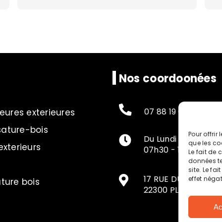
Nos coordoonées
07 88 19 68 05
ieures exterieures
sature-bois
Pour offrir
Du Lundi au Vendred
que les co
terieurs
07h30 - 18h00
Le fait de
données te
site. Le fa
17 RUE DU CHATEAU
effet négat
ture bois
22300 PLOUBEZRE
Ac