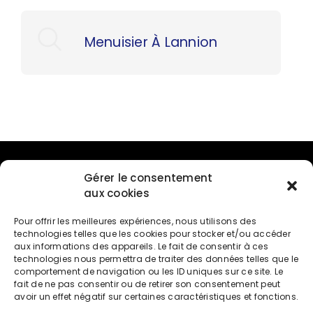
Menuisier À Lannion
Menu
Gérer le consentement
aux cookies
Accueil
Pour offrir les meilleures expériences, nous utilisons des
technologies telles que les cookies pour stocker et/ou accéder
Prestations
aux informations des appareils. Le fait de consentir à ces
technologies nous permettra de traiter des données telles que le
Réalisations
comportement de navigation ou les ID uniques sur ce site. Le
fait de ne pas consentir ou de retirer son consentement peut
Contact
avoir un effet négatif sur certaines caractéristiques et fonctions.